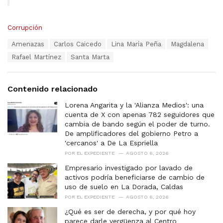
C
Corrupción
a
T
Amenazas
Carlos Caicedo
Lina María Peña
Magdalena
t
a
e
Rafael Martínez
Santa Marta
g
g
s
o
:
r
Contenido relacionado
i
e
Lorena Angarita y la 'Alianza Medios': una
s
cuenta de X con apenas 782 seguidores que
:
cambia de bando según el poder de turno.
De amplificadores del gobierno Petro a
'cercanos' a De La Espriella
POR
EL EXPEDIENTE
AGOSTO 6, 2026
Empresario investigado por lavado de
activos podría beneficiarse de cambio de
uso de suelo en La Dorada, Caldas
POR
EL EXPEDIENTE
AGOSTO 6, 2026
¿Qué es ser de derecha, y por qué hoy
parece darle vergüenza al Centro