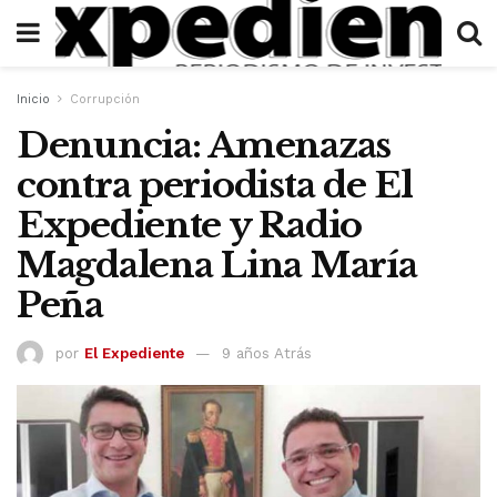
Inicio
Corrupción
Denuncia: Amenazas
contra periodista de El
Expediente y Radio
Magdalena Lina María
Peña
por
El Expediente
9 años Atrás