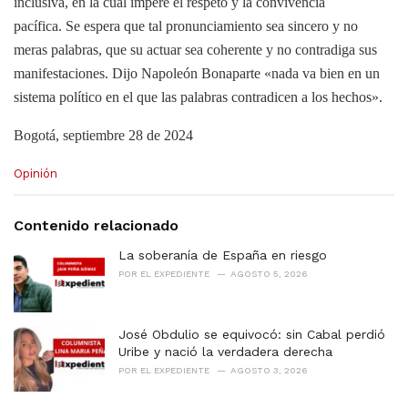
inclusiva, en la cual impere el respeto y la convivencia
pacífica. Se espera que tal pronunciamiento sea sincero y no
meras palabras, que su actuar sea coherente y no contradiga sus
manifestaciones. Dijo Napoleón Bonaparte «nada va bien en un
sistema político en el que las palabras contradicen a los hechos».
Bogotá, septiembre 28 de 2024
C
Opinión
a
t
e
Contenido relacionado
g
o
La soberanía de España en riesgo
r
POR
EL EXPEDIENTE
AGOSTO 5, 2026
i
e
s
José Obdulio se equivocó: sin Cabal perdió
:
Uribe y nació la verdadera derecha
POR
EL EXPEDIENTE
AGOSTO 3, 2026