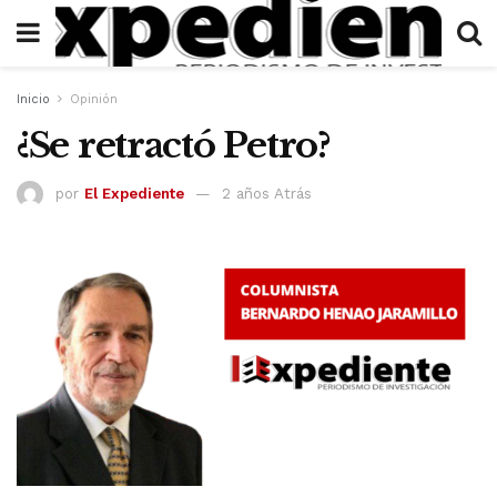
Inicio
Opinión
¿Se retractó Petro?
por
El Expediente
2 años Atrás